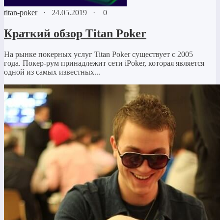
titan-poker
·
24.05.2019
·
0
Краткий обзор Titan Poker
На рынке покерных услуг Titan Poker существует с 2005
года. Покер-рум принадлежит сети iPoker, которая является
одной из самых известных...