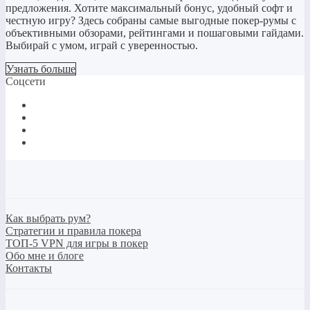
предложения. Хотите максимальный бонус, удобный софт и
честную игру? Здесь собраны самые выгодные покер-румы с
объективными обзорами, рейтингами и пошаговыми гайдами.
Выбирай с умом, играй с уверенностью.
Узнать больше
Соцсети
Как выбрать рум?
Стратегии и правила покера
ТОП-5 VPN для игры в покер
Обо мне и блоге
Контакты