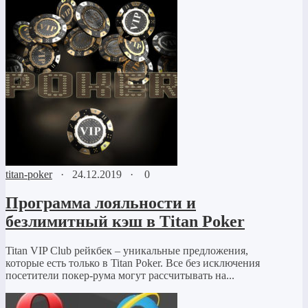
titan-poker
·
24.12.2019
·
0
Программа лояльности и
безлимитный кэш в Titan Poker
Titan VIP Club рейкбек – уникальные предложения,
которые есть только в Titan Poker. Все без исключения
посетители покер-рума могут рассчитывать на...