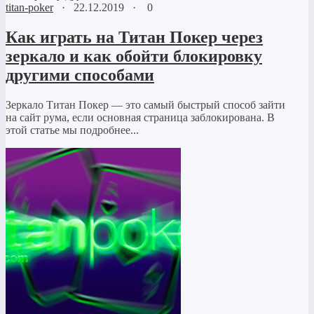
titan-poker
·
22.12.2019
·
0
Как играть на Титан Покер через
зеркало и как обойти блокировку
другими способами
Зеркало Титан Покер — это самый быстрый способ зайти
на сайт рума, если основная страница заблокирована. В
этой статье мы подробнее...