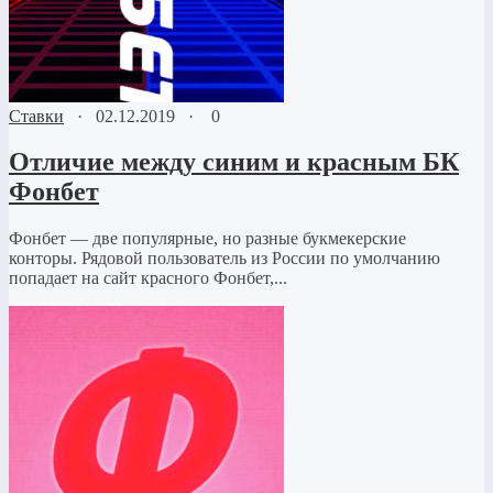
Ставки
·
02.12.2019
·
0
Отличие между синим и красным БК
Фонбет
Фонбет — две популярные, но разные букмекерские
конторы. Рядовой пользователь из России по умолчанию
попадает на сайт красного Фонбет,...