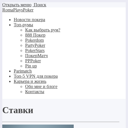
Открыть меню
Поиск
RomaPlaysPoker
Новости покера
Топ-румы
Как выбрать рум?
888 Покер
Pokerdom
PartyPoker
PokerStars
ПокерМатч
PPPoker
Pin up
Parimatch
Топ-5 VPN для покера
Карьера и жизнь
Обо мне и блоге
Контакты
Ставки