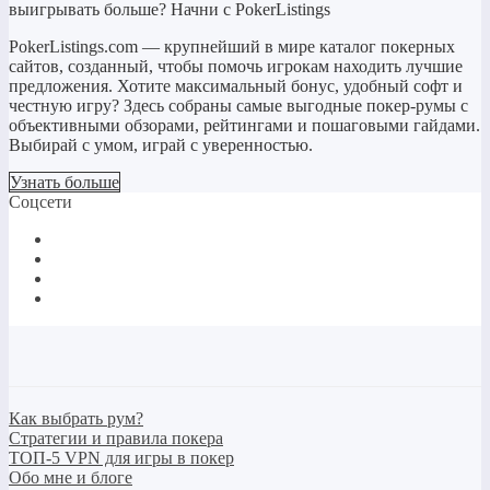
выигрывать больше? Начни с PokerListings
PokerListings.com — крупнейший в мире каталог покерных
сайтов, созданный, чтобы помочь игрокам находить лучшие
предложения. Хотите максимальный бонус, удобный софт и
честную игру? Здесь собраны самые выгодные покер-румы с
объективными обзорами, рейтингами и пошаговыми гайдами.
Выбирай с умом, играй с уверенностью.
Узнать больше
Соцсети
Как выбрать рум?
Стратегии и правила покера
ТОП-5 VPN для игры в покер
Обо мне и блоге