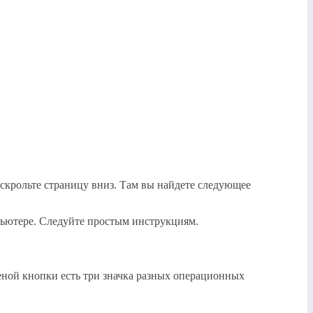
оскрольте страницу вниз. Там вы найдете следующее
пьютере. Следуйте простым инструкциям.
леной кнопки есть три значка разных операционных