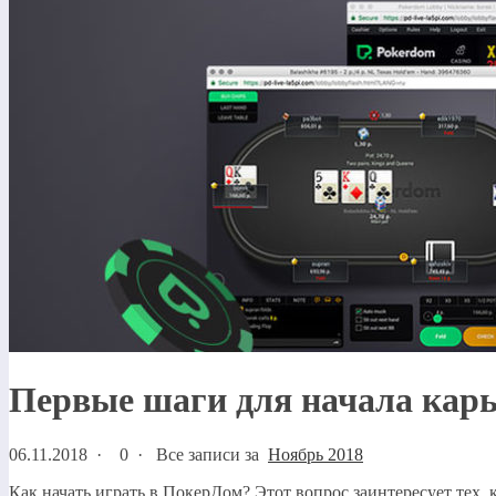
Первые шаги для начала кар
06.11.2018
·
0 ·
Все записи за
Ноябрь 2018
Как начать играть в ПокерДом? Этот вопрос заинтересует тех, 