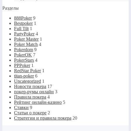
Разделы
888Poker
9
Bestpoker
1
Full Tilt
1
PartyPoker
4
Poker Master
1
Poker Match
4
Pokerdom
9
PokerOK
7
PokerStars
4
PPPoker
1
RedStar Poker
1
titan-poker
6
Uncategorized
1
Новости покера
17
покер-румы онлайн
3
Правила покера
4
Рейтинг онлайн-казино
5
Ставки
9
Статьи о покере
2
Стратегии и правила покера
20