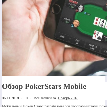
Обзор PokerStars Mobile
06.11.2018
·
0 ·
Все записи за
Ноябрь 2018
Мобильный Покер Старс разрабатывался программистами покер