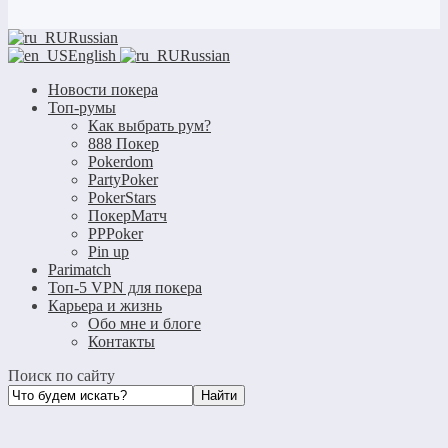
Russian
English
Russian
Новости покера
Топ-румы
Как выбрать рум?
888 Покер
Pokerdom
PartyPoker
PokerStars
ПокерМатч
PPPoker
Pin up
Parimatch
Топ-5 VPN для покера
Карьера и жизнь
Обо мне и блоге
Контакты
Поиск по сайту