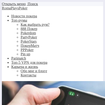
Открыть меню
Поиск
RomaPlaysPoker
Новости покера
Топ-румы
Как выбрать рум?
888 Покер
Pokerdom
PartyPoker
PokerStars
ПокерМатч
PPPoker
Pin up
Parimatch
Топ-5 VPN для покера
Карьера и жизнь
Обо мне и блоге
Контакты