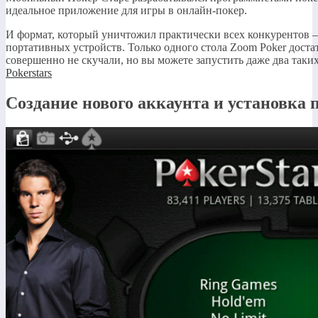
идеальное приложение для игры в онлайн-покер.
И формат, который уничтожил практически всех конкурентов —
портативных устройств. Только одного стола Zoom Poker доста
совершенно не скучали, но вы можете запустить даже два таки
Pokerstars
Создание нового аккаунта и установка