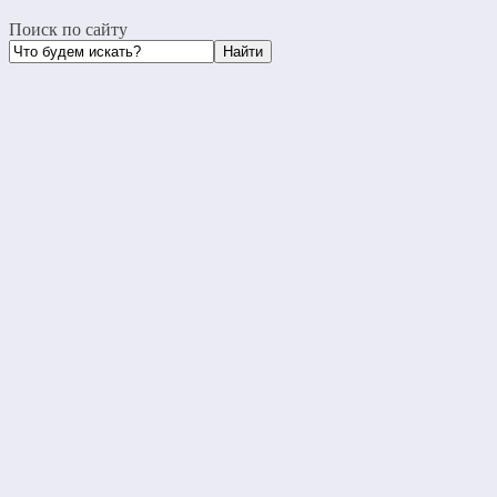
Поиск по сайту