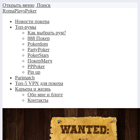
Открыть меню
Поиск
RomaPlaysPoker
Новости покера
Топ-румы
Как выбрать рум?
888 Покер
Pokerdom
PartyPoker
PokerStars
ПокерМатч
PPPoker
Pin up
Parimatch
Топ-5 VPN для покера
Карьера и жизнь
Обо мне и блоге
Контакты