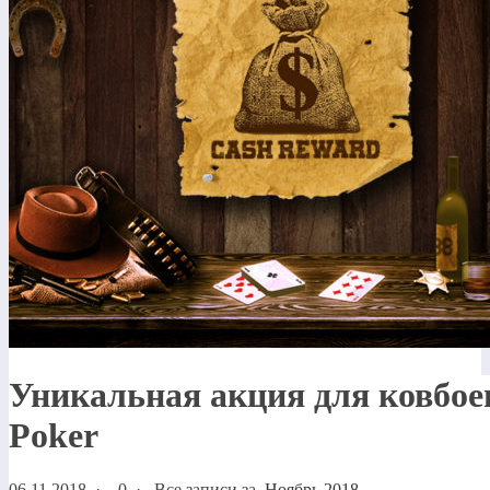
Уникальная акция для ковбое
Poker
06.11.2018
·
0 ·
Все записи за
Ноябрь 2018