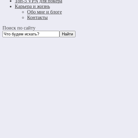
Топ-5 VPN для покера
Карьера и жизнь
Обо мне и блоге
Контакты
Поиск по сайту