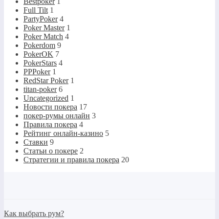
Bestpoker
1
Full Tilt
1
PartyPoker
4
Poker Master
1
Poker Match
4
Pokerdom
9
PokerOK
7
PokerStars
4
PPPoker
1
RedStar Poker
1
titan-poker
6
Uncategorized
1
Новости покера
17
покер-румы онлайн
3
Правила покера
4
Рейтинг онлайн-казино
5
Ставки
9
Статьи о покере
2
Стратегии и правила покера
20
Как выбрать рум?