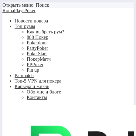
Открыть меню
Поиск
RomaPlaysPoker
Новости покера
Топ-румы
Как выбрать рум?
888 Покер
Pokerdom
PartyPoker
PokerStars
ПокерМатч
PPPoker
Pin up
Parimatch
Топ-5 VPN для покера
Карьера и жизнь
Обо мне и блоге
Контакты