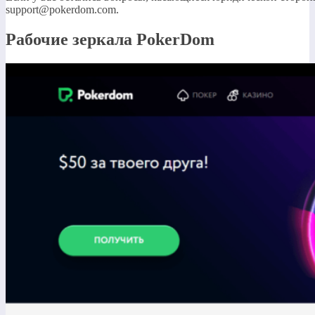
support@pokerdom.com
.
Рабочие зеркала PokerDom