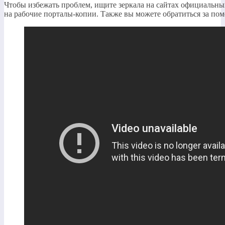
Чтобы избежать проблем, ищите зеркала на сайтах официальны
на рабочие порталы-копии. Также вы можете обратиться за по