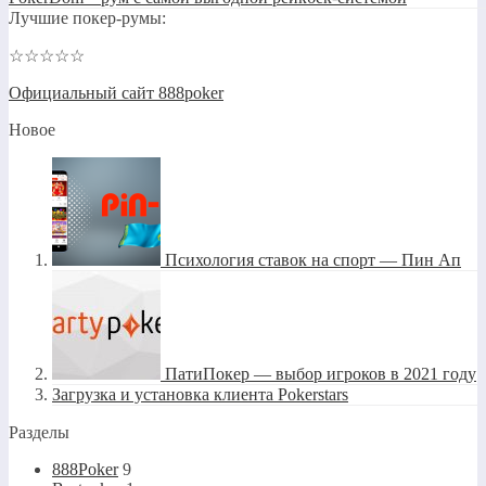
Лучшие покер-румы:
☆☆☆☆☆
Официальный сайт 888poker
Новое
Психология ставок на спорт — Пин Ап
ПатиПокер — выбор игроков в 2021 году
Загрузка и установка клиента Pokerstars
Разделы
888Poker
9